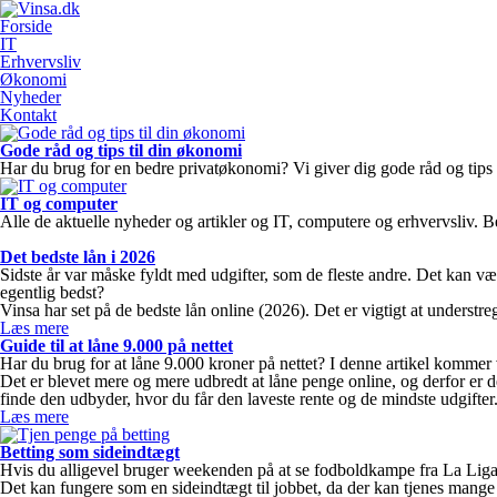
Forside
IT
Erhvervsliv
Økonomi
Nyheder
Kontakt
Gode råd og tips til din økonomi
Har du brug for en bedre privatøkonomi? Vi giver dig gode råd og tips
IT og computer
Alle de aktuelle nyheder og artikler og IT, computere og erhvervsliv. 
Det bedste lån i 2026
Sidste år var måske fyldt med udgifter, som de fleste andre. Det kan v
egentlig bedst?
Vinsa har set på de bedste lån online (2026). Det er vigtigt at understre
Læs mere
Guide til at låne 9.000 på nettet
Har du brug for at låne 9.000 kroner på nettet? I denne artikel kommer 
Det er blevet mere og mere udbredt at låne penge online, og derfor er 
finde den udbyder, hvor du får den laveste rente og de mindste udgifter
Læs mere
Betting som sideindtægt
Hvis du alligevel bruger weekenden på at se fodboldkampe fra La Liga
Det kan fungere som en sideindtægt til jobbet, da der kan tjenes mange 