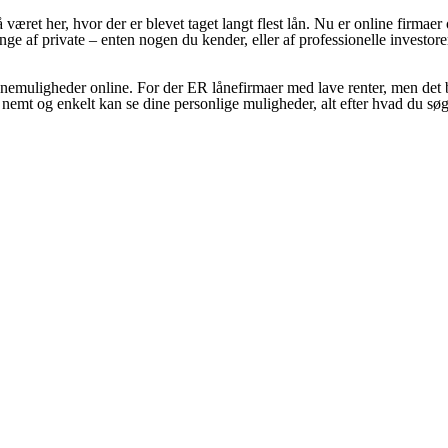
 været her, hvor der er blevet taget langt flest lån. Nu er online firmae
ge af private – enten nogen du kender, eller af professionelle investor
 lånemuligheder online. For der ER lånefirmaer med lave renter, men det bi
 nemt og enkelt kan se dine personlige muligheder, alt efter hvad du søge