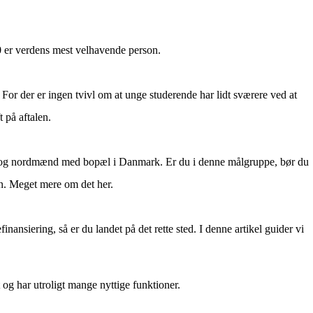
20 er verdens mest velhavende person.
r der er ingen tvivl om at unge studerende har lidt sværere ved at
 på aftalen.
ge og nordmænd med bopæl i Danmark. Er du i denne målgruppe, bør du
ån. Meget mere om det her.
nansiering, så er du landet på det rette sted. I denne artikel guider vi
 og har utroligt mange nyttige funktioner.