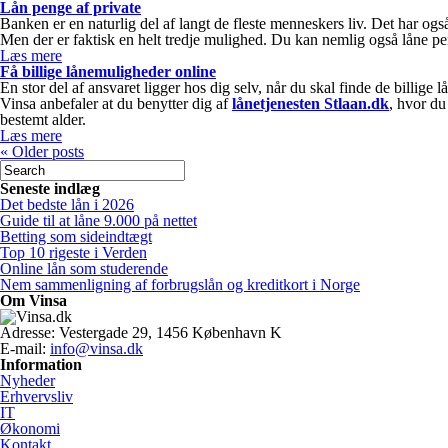
Lån penge af private
Banken er en naturlig del af langt de fleste menneskers liv. Det har også
Men der er faktisk en helt tredje mulighed. Du kan nemlig også låne pen
Læs mere
Få billige lånemuligheder online
En stor del af ansvaret ligger hos dig selv, når du skal finde de billige
Vinsa anbefaler at du benytter dig af
lånetjenesten Stlaan.dk
, hvor du
bestemt alder.
Læs mere
«
Older posts
Seneste indlæg
Det bedste lån i 2026
Guide til at låne 9.000 på nettet
Betting som sideindtægt
Top 10 rigeste i Verden
Online lån som studerende
Nem sammenligning af forbrugslån og kreditkort i Norge
Om Vinsa
Adresse: Vestergade 29, 1456 København K
E-mail:
info@vinsa.dk
Information
Nyheder
Erhvervsliv
IT
Økonomi
Kontakt