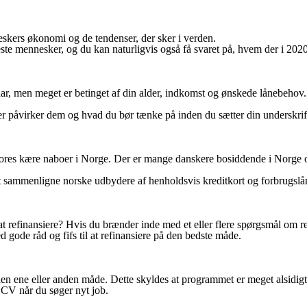
kers økonomi og de tendenser, der sker i verden.
este mennesker, og du kan naturligvis også få svaret på, hvem der i 20
 men meget er betinget af din alder, indkomst og ønskede lånebehov. Fo
er påvirker dem og hvad du bør tænke på inden du sætter din underskrift
od vores kære naboer i Norge. Der er mange danskere bosiddende i Nor
l at sammenligne norske udbydere af henholdsvis kreditkort og forbrugsl
t refinansiere? Hvis du brænder inde med et eller flere spørgsmål om refi
ode råd og fifs til at refinansiere på den bedste måde.
den ene eller anden måde. Dette skyldes at programmet er meget alsidigt
t CV når du søger nyt job.