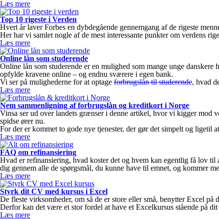
Læs mere
Top 10 rigeste i Verden
Hvert år laver Forbes en dybdegående gennemgang af de rigeste mennes
Her har vi samlet nogle af de mest interessante punkter om verdens rig
Læs mere
Online lån som studerende
Online lån som studerende er en mulighed som mange unge danskere har,
opfylde kravene online – og endnu sværere i egen bank.
Vi ser på mulighederne for at optage
forbrugslån til studerende
, hvad d
Læs mere
Nem sammenligning af forbrugslån og kreditkort i Norge
Vinsa ser ud over landets grænser i denne artikel, hvor vi kigger m
spidse ører nu.
For der er kommet to gode nye tjenester, der gør det simpelt og ligeti
Læs mere
FAQ om refinansiering
Hvad er refinansiering, hvad koster det og hvem kan egentlig få lov til a
dig gennem alle de spørgsmål, du kunne have til emnet, og kommer med g
Læs mere
Styrk dit CV med kursus i Excel
De fleste virksomheder, om så de er store eller små, benytter Excel på 
Derfor kan det være et stor fordel at have et Excelkursus stående på di
Læs mere