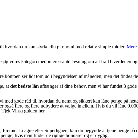
 til hvordan du kan styrke din økonomi med relativ simple midler.
Mere
Besøg vores kategori med interessante læsning om alt fra IT-verdenen og
ære kontoen ser lidt tom ud i begyndelsen af måneden, men det findes d
ge, at
det bedste lån
afhænger af dine behov, men vi har fundet 3 gode 
vi med gode råd til, hvordan du nemt og sikkert kan låne penge på nette
der også flere og flere udbydere at vælge imellem. Hvis du vil låne 9.0
. Tjek Vinsa guiden her.
, Premier League eller Superligaen, kan du begynde at tjene penge på 
penge, hvis man finder de rigtige bonusser og er dygtig.